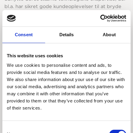
bl.a. har sikret gode kundeoplevelser til at bryde
igennem på andre tilgængelige
forretningsområder, herunder finansielle tjenester i
Brasilien.
Consent
Details
About
Stor fintech-mulighed
Estimater fra analytikere og lokale
This website uses cookies
teknologiselskaber tyder på, at muligheden for at
We use cookies to personalise content and ads, to
levere digitale løsninger til fintech (IT- og
provide social media features and to analyse our traffic.
finanssektoren) faktisk er større end selve e-
We also share information about your use of our site with
handelsmuligheden i Brasilien. Dette skyldes flere
our social media, advertising and analytics partners who
faktorer. Dels har omkring en tredjedel af
may combine it with other information that you’ve
brasilianerne over 18 år ikke en bankkonto, og på
provided to them or that they’ve collected from your use
tværs af Latinamerika har næsten halvdelen af
of their services.
befolkningen ingen bank. Dels har Brasilien en
oligopolistisk markedsstruktur inden for
bankvæsenet, hvor de fem største banker har mere
Consent
end 80 pct. af de samlede aktiver. Bankerne har