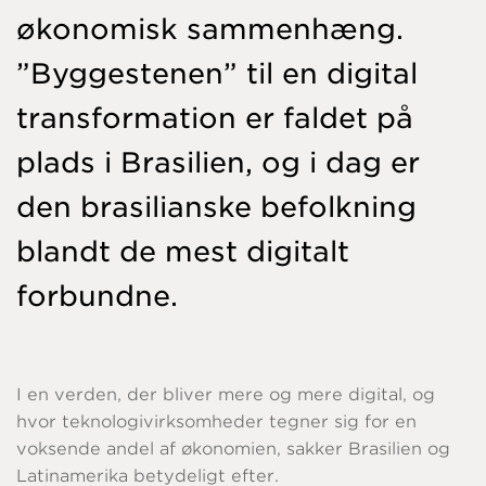
økonomisk sammenhæng.
”Byggestenen” til en digital
transformation er faldet på
plads i Brasilien, og i dag er
den brasilianske befolkning
blandt de mest digitalt
forbundne.
I en verden, der bliver mere og mere digital, og
hvor teknologivirksomheder tegner sig for en
voksende andel af økonomien, sakker Brasilien og
Latinamerika betydeligt efter.