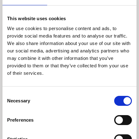
7 november 2022
Big Governments fremmarch
This website uses cookies
- Investeringskonsekvenser.
We use cookies to personalise content and ads, to
Del 1.
provide social media features and to analyse our traffic.
We also share information about your use of our site with
Big Government-temaet går på tværs af og
our social media, advertising and analytics partners who
påvirker mange af vores investeringstemaer. Når
may combine it with other information that you’ve
vi tænker på fremtiden og leder efter tematisk
provided to them or that they’ve collected from your use
medvind, bliver det endnu vigtigere at forstå
of their services.
statens langsigtede prioriteter.
Læs perspektiv
Consent
Necessary
Selection
Preferences