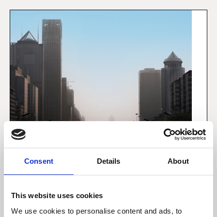
Consent
Details
About
23 september 2021
Hvad tænker præsident Xi?
This website uses cookies
We use cookies to personalise content and ads, to