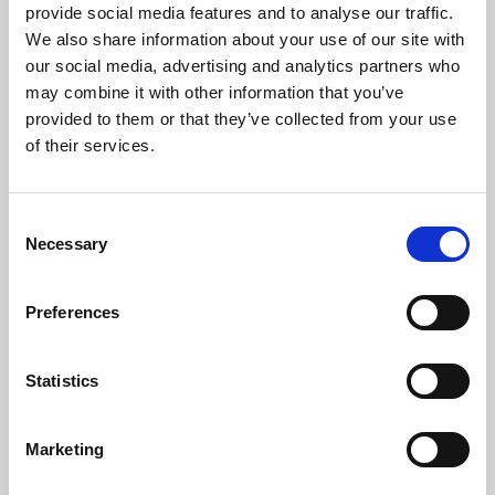
Den seneste krise på det kinesiske
provide social media features and to analyse our traffic.
ejendomsmarked handler ikke udelukkende om
We also share information about your use of our site with
ejendomsselskabet China Evergrande. Nøglen til
our social media, advertising and analytics partners who
at forstå China Evergrandes skæbne og
may combine it with other information that you’ve
konsekvenserne for selskabets kunder,
kreditorer og aktionærer er at forstå præsident
provided to them or that they’ve collected from your use
Xis agenda.
of their services.
Læs markedskommentar
Consent
Necessary
Selection
Preferences
Statistics
Tidligere
Næste
Marketing