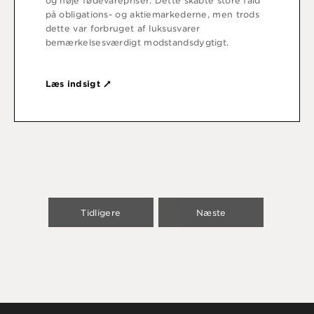
og høje fødevarepriser. Dette skabte store fald
på obligations- og aktiemarkederne, men trods
dette var forbruget af luksusvarer
bemærkelsesværdigt modstandsdygtigt.
Læs indsigt
Tidligere
Næste