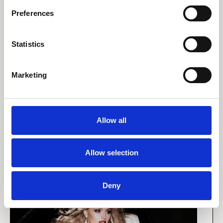
Preferences
2 november 2023
Statistics
Snyder inflationen
aktieinvestoren?
Marketing
I en ny æra af inflation udfordrer vi den gamle
opfattelse om, at aktier ikke beskytter mod
prisstigninger. Opdag, hvordan aktieinvestorer i
dag drager fordel af en stigende inflation.
Allow all
Læs indsigt
Allow selection
Deny