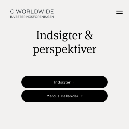
Indsigter &
perspektiver
Indsigter
Marcus Bellander