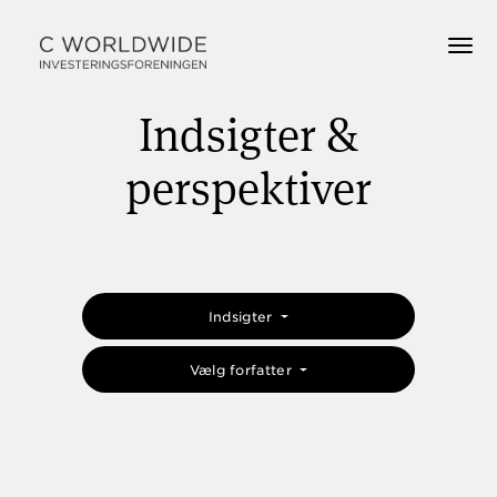
Indsigter &
perspektiver
Indsigter
Vælg forfatter