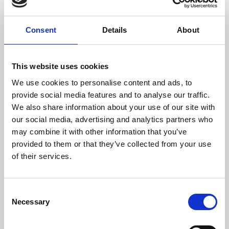
Consent
Details
About
This website uses cookies
4 november 2025
We use cookies to personalise content and ads, to
Midlertidige udfordringer
provide social media features and to analyse our traffic.
slører Indiens langsigtede
We also share information about your use of our site with
potentiale
our social media, advertising and analytics partners who
may combine it with other information that you’ve
I 2025 har lavere offentlige udgifter, stram
provided to them or that they’ve collected from your use
likviditet og geopolitisk uro midlertidigt dæmpet
væksten i Indien. Men regeringen har iværksat
of their services.
nye finans- og pengepolitiske tiltag, der ventes
at stimulere forbruget og styrke væksten i de
kommende kvartaler. Samtidig vokser interessen
Consent
fra indenlandske investorer markant.
Necessary
Selection
Læs indsigt