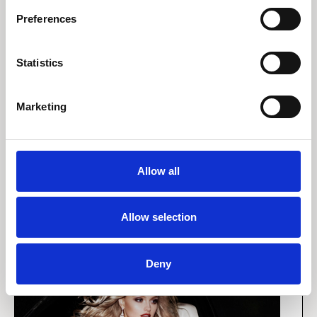
Preferences
2 november 2023
Statistics
Snyder inflationen
aktieinvestoren?
Marketing
I en ny æra af inflation udfordrer vi den gamle
opfattelse om, at aktier ikke beskytter mod
prisstigninger. Opdag, hvordan aktieinvestorer i
dag drager fordel af en stigende inflation.
Allow all
Læs indsigt
Allow selection
Deny