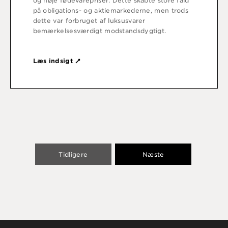
og høje fødevarepriser. Dette skabte store fald
på obligations- og aktiemarkederne, men trods
dette var forbruget af luksusvarer
bemærkelsesværdigt modstandsdygtigt.
Læs indsigt
Tidligere
Næste