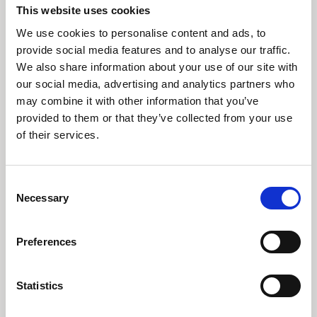
16 april 2024
This website uses cookies
April 2024 - C WorldWide
We use cookies to personalise content and ads, to
Update
provide social media features and to analyse our traffic.
We also share information about your use of our site with
Tim Kristiansen, direktør fonde, giver en status
our social media, advertising and analytics partners who
på aktiemarkedet efter første kvartal. Kunstig
may combine it with other information that you’ve
intelligens (AI) og fedmebehandling har fortsat
provided to them or that they’ve collected from your use
været i fokus, og markedet har vist sig
overraskende robust på trods af det relativt høje
of their services.
renteniveau.
Consent
Se video
Necessary
Selection
Preferences
Statistics