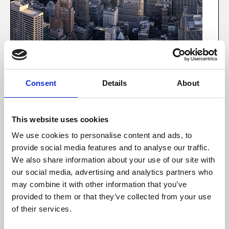
14 januar 2022
Consent
Details
About
Omstillingen til cloud – en
midtvejsstatus
This website uses cookies
Vi er to årtier inde i omstillingen til skyen
We use cookies to personalise content and ads, to
(cloud) og markedets struktur er nu faldet på
provide social media features and to analyse our traffic.
plads. “Public cloud”-tjenester leveres over
We also share information about your use of our site with
internettet, og it-ressourcerne deles af
forskellige virksomheder. Dette gør det til en
our social media, advertising and analytics partners who
yderst skalérbar forretning og er også det
may combine it with other information that you’ve
primære fokusområde for de tre cloud-giganter
provided to them or that they’ve collected from your use
Amazon, Microsoft og Alphabet.
of their services.