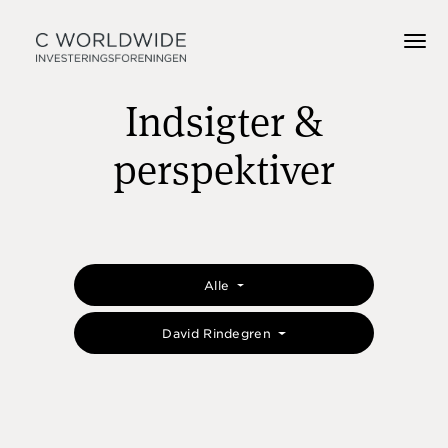
Indsigter &
perspektiver
Alle
David Rindegren