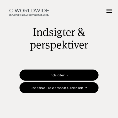
Indsigter &
perspektiver
Indsigter
Josefine Heidemann Sørensen