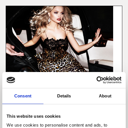
Consent
Details
About
4 april 2023
Luksusmarkedets
This website uses cookies
storslåethed
We use cookies to personalise content and ads, to