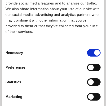
provide social media features and to analyse our traffic.
I 2022 var det globale økonomiske landskab
We also share information about your use of our site with
domineret af energikrise, krig i Ukraine, inflation
our social media, advertising and analytics partners who
og høje fødevarepriser. Dette skabte store fald
may combine it with other information that you’ve
på obligations- og aktiemarkederne, men trods
provided to them or that they’ve collected from your use
dette var forbruget af luksusvarer
bemærkelsesværdigt modstandsdygtigt.
of their services.
Læs indsigt
Consent
Necessary
Selection
Preferences
Statistics
Tidligere
Næste
Marketing