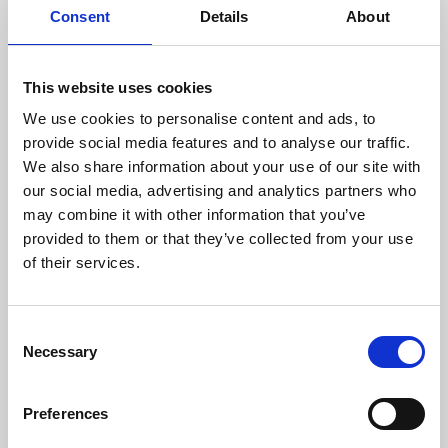
Consent
Details
About
1 juli 2025
This website uses cookies
Control, Alt, Delete Pax
We use cookies to personalise content and ads, to
Americana
provide social media features and to analyse our traffic.
We also share information about your use of our site with
Den USA-ledede verdensorden, kendt som Pax
our social media, advertising and analytics partners who
Americana, er under forandring. Vi ser nu en
”Control–Alt–Delete”-genstart mod en
may combine it with other information that you’ve
multipolær verdensorden.
provided to them or that they’ve collected from your use
of their services.
Læs indsigt
Consent
Necessary
Selection
Preferences