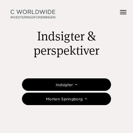
Indsigter &
perspektiver
Indsigter
Morten Springborg