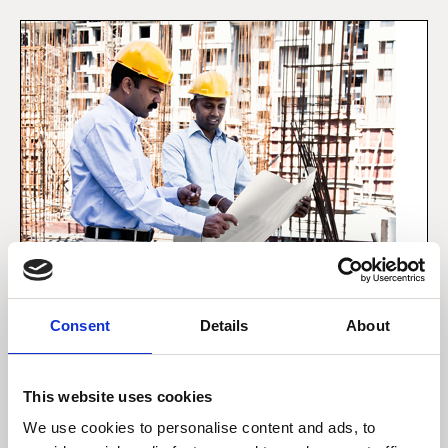
Consent
Details
About
5 december 2019
This website uses cookies
Forbrugeren i emerging
We use cookies to personalise content and ads, to
markets