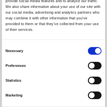
provide social media features and to analyse our traffic.
We also share information about your use of our site with
Den globale konjunktur viser begyndende
afmatningstegn efter en 10-årig lang
our social media, advertising and analytics partners who
vækstopgang. Derfor er det nu mere aktuelt
may combine it with other information that you’ve
end nogensinde at investere ud fra
provided to them or that they’ve collected from your use
forudsigelige langsigtede investeringstemaer.
of their services.
Læs indsigt
Consent
Necessary
Selection
Preferences
Statistics
Tidligere
Næste
Marketing