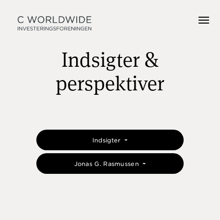
Indsigter &
perspektiver
Indsigter
Jonas G. Rasmussen