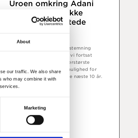
Uroen omkring Adani
Group ændrer ikke
Indiens langsigtede
potentiale
About
På trods af den negative stemning
omkring Adani Group ser vi fortsat
Indien som den måske allerstørste
strukturelle investeringsmulighed for
se our traffic. We also share
globale investorer over de næste 10 år.
ers who may combine it with
 services.
Læs indsigt
Marketing