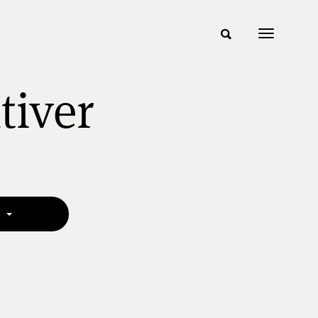
tiver
e