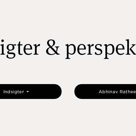
igter & perspek
Indsigter
Abhinav Rathe