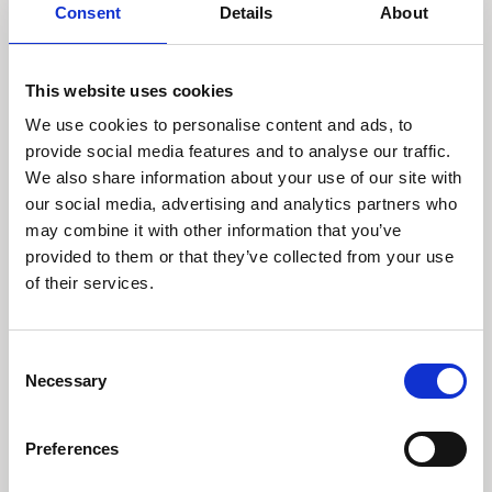
Consent
Details
About
17 oktober 2025
This website uses cookies
Oktober 2025 - C
We use cookies to personalise content and ads, to
WorldWide Update
provide social media features and to analyse our traffic.
We also share information about your use of our site with
Tim Kristiansen, direktør fonde, deler vores syn
our social media, advertising and analytics partners who
på, hvordan de globale markeder i stigende grad
may combine it with other information that you’ve
præges af en K-formet økonomi – hvor nogle
provided to them or that they’ve collected from your use
sektorer accelererer, mens andre møder
of their services.
modvind.
Se video
Consent
Necessary
Selection
Preferences