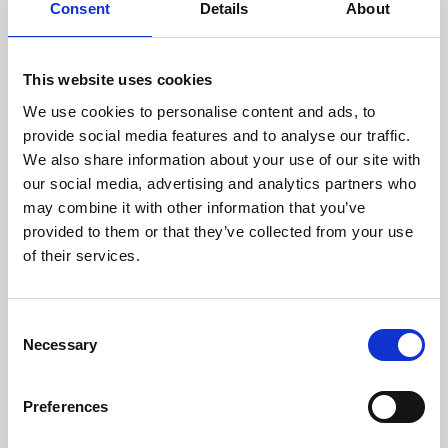
Consent
Details
About
1 juli 2025
This website uses cookies
Control, Alt, Delete Pax
We use cookies to personalise content and ads, to
Americana
provide social media features and to analyse our traffic.
We also share information about your use of our site with
Den USA-ledede verdensorden, kendt som Pax
our social media, advertising and analytics partners who
Americana, er under forandring. Vi ser nu en
may combine it with other information that you’ve
”Control–Alt–Delete”-genstart mod en
provided to them or that they’ve collected from your use
multipolær verdensorden.
of their services.
Læs indsigt
Consent
Necessary
Selection
Preferences