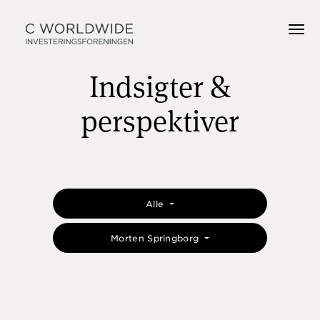
Indsigter &
perspektiver
Alle
Morten Springborg