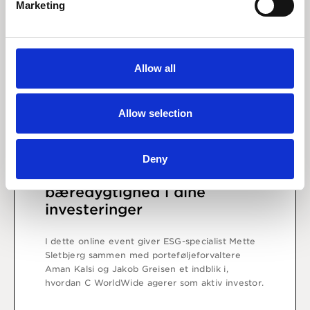
Marketing
Allow all
Allow selection
1 december 2021
Deny
Sådan integrerer vi
bæredygtighed i dine
investeringer
I dette online event giver ESG-specialist Mette
Sletbjerg sammen med porteføljeforvaltere
Aman Kalsi og Jakob Greisen et indblik i,
hvordan C WorldWide agerer som aktiv investor.