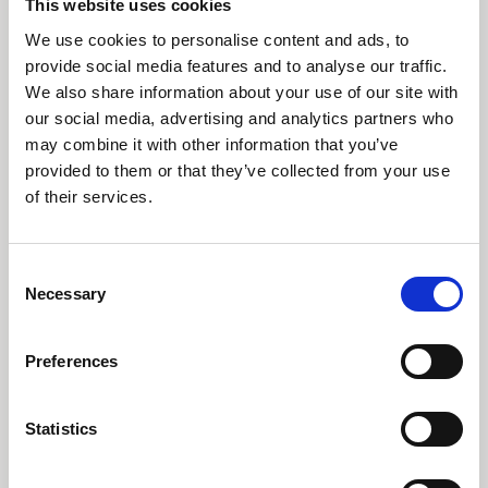
This website uses cookies
1 september 2022
We use cookies to personalise content and ads, to
September 2022
provide social media features and to analyse our traffic.
We also share information about your use of our site with
Porteføljeforvalter Jakob Greisen giver et indblik
our social media, advertising and analytics partners who
i, hvorfor Stabile Aktier har givet et flot afkast i
may combine it with other information that you’ve
et svært aktiemarked.
provided to them or that they’ve collected from your use
of their services.
Se video
Consent
Necessary
Selection
Preferences
Statistics