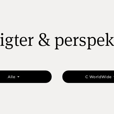
igter & perspek
Alle
C WorldWide