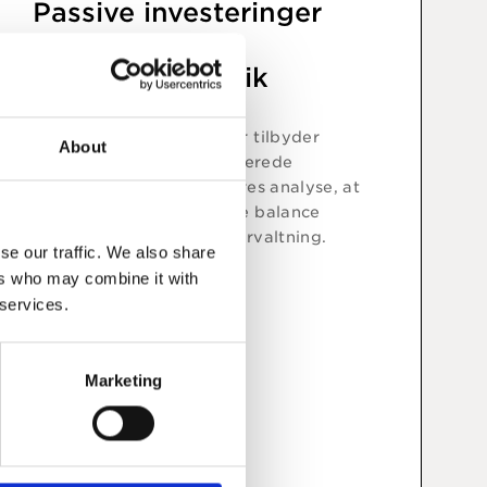
Passive investeringer
udfordrer sund
markedsdynamik
Selvom passive strategier tilbyder
About
billige og bredt diversificerede
investeringer, belyser vores analyse, at
der er behov for en bedre balance
mellem aktiv og passiv forvaltning.
se our traffic. We also share
ers who may combine it with
 services.
Læs indsigt
Marketing