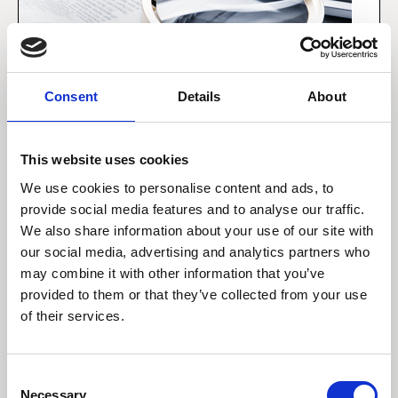
Consent
Details
About
This website uses cookies
10 februar 2025
We use cookies to personalise content and ads, to
Passive investeringer
provide social media features and to analyse our traffic.
udfordrer sund
We also share information about your use of our site with
markedsdynamik
our social media, advertising and analytics partners who
may combine it with other information that you’ve
Selvom passive strategier tilbyder billige og
provided to them or that they’ve collected from your use
bredt diversificerede investeringer, belyser
of their services.
vores analyse, at der er behov for en bedre
balance mellem aktiv og passiv forvaltning.
Consent
Læs indsigt
Necessary